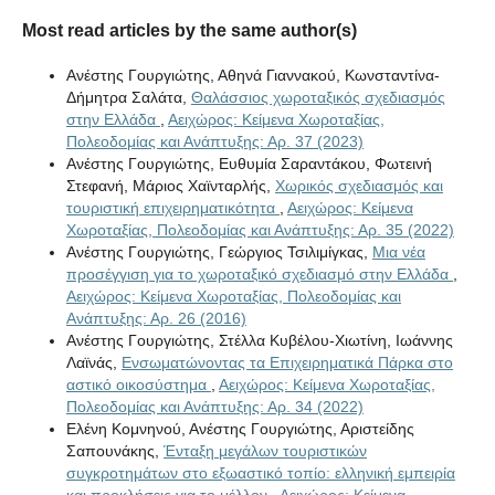
Most read articles by the same author(s)
Ανέστης Γουργιώτης, Αθηνά Γιαννακού, Κωνσταντίνα-
Δήμητρα Σαλάτα,
Θαλάσσιος χωροταξικός σχεδιασμός
στην Ελλάδα
,
Αειχώρος: Κείμενα Χωροταξίας,
Πολεοδομίας και Ανάπτυξης: Αρ. 37 (2023)
Ανέστης Γουργιώτης, Ευθυμία Σαραντάκου, Φωτεινή
Στεφανή, Μάριος Χαϊνταρλής,
Χωρικός σχεδιασμός και
τουριστική επιχειρηματικότητα
,
Αειχώρος: Κείμενα
Χωροταξίας, Πολεοδομίας και Ανάπτυξης: Αρ. 35 (2022)
Ανέστης Γουργιώτης, Γεώργιος Τσιλιμίγκας,
Μια νέα
προσέγγιση για το χωροταξικό σχεδιασμό στην Ελλάδα
,
Αειχώρος: Κείμενα Χωροταξίας, Πολεοδομίας και
Ανάπτυξης: Αρ. 26 (2016)
Ανέστης Γουργιώτης, Στέλλα Κυβέλου-Χιωτίνη, Ιωάννης
Λαϊνάς,
Ενσωματώνοντας τα Επιχειρηματικά Πάρκα στο
αστικό οικοσύστημα
,
Αειχώρος: Κείμενα Χωροταξίας,
Πολεοδομίας και Ανάπτυξης: Αρ. 34 (2022)
Ελένη Κομνηνού, Ανέστης Γουργιώτης, Αριστείδης
Σαπουνάκης,
Ένταξη μεγάλων τουριστικών
συγκροτημάτων στο εξωαστικό τοπίο: ελληνική εμπειρία
και προκλήσεις για το μέλλον
,
Αειχώρος: Κείμενα