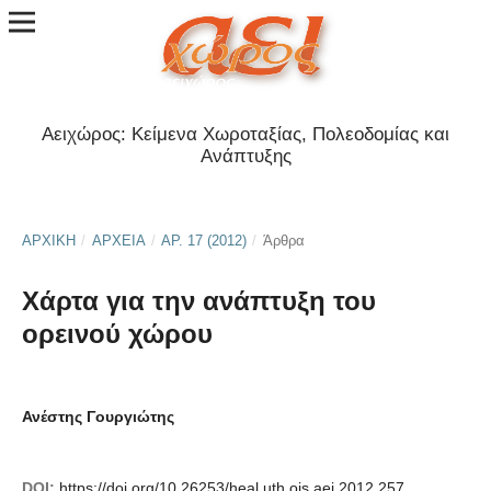
Αειχώρος: Κείμενα Χωροταξίας, Πολεοδομίας και
Ανάπτυξης
ΑΡΧΙΚΉ
/
ΑΡΧΕΊΑ
/
ΑΡ. 17 (2012)
/
Άρθρα
Χάρτα για την ανάπτυξη του
ορεινού χώρου
Ανέστης Γουργιώτης
DOI:
https://doi.org/10.26253/heal.uth.ojs.aei.2012.257