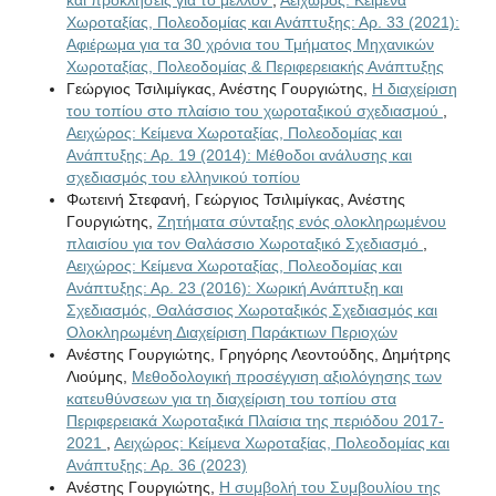
Χωροταξίας, Πολεοδομίας και Ανάπτυξης: Αρ. 33 (2021):
Αφιέρωμα για τα 30 χρόνια του Τμήματος Μηχανικών
Χωροταξίας, Πολεοδομίας & Περιφερειακής Ανάπτυξης
Γεώργιος Τσιλιμίγκας, Ανέστης Γουργιώτης,
Η διαχείριση
του τοπίου στο πλαίσιο του χωροταξικού σχεδιασμού
,
Αειχώρος: Κείμενα Χωροταξίας, Πολεοδομίας και
Ανάπτυξης: Αρ. 19 (2014): Μέθοδοι ανάλυσης και
σχεδιασμός του ελληνικού τοπίου
Φωτεινή Στεφανή, Γεώργιος Τσιλιμίγκας, Ανέστης
Γουργιώτης,
Ζητήματα σύνταξης ενός ολοκληρωμένου
πλαισίου για τον Θαλάσσιο Χωροταξικό Σχεδιασμό
,
Αειχώρος: Κείμενα Χωροταξίας, Πολεοδομίας και
Ανάπτυξης: Αρ. 23 (2016): Χωρική Ανάπτυξη και
Σχεδιασμός, Θαλάσσιος Χωροταξικός Σχεδιασμός και
Ολοκληρωμένη Διαχείριση Παράκτιων Περιοχών
Ανέστης Γουργιώτης, Γρηγόρης Λεοντούδης, Δημήτρης
Λιούμης,
Μεθοδολογική προσέγγιση αξιολόγησης των
κατευθύνσεων για τη διαχείριση του τοπίου στα
Περιφερειακά Χωροταξικά Πλαίσια της περιόδου 2017-
2021
,
Αειχώρος: Κείμενα Χωροταξίας, Πολεοδομίας και
Ανάπτυξης: Αρ. 36 (2023)
Ανέστης Γουργιώτης,
Η συμβολή του Συμβουλίου της