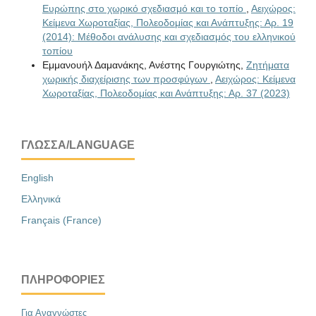
Ευρώπης στο χωρικό σχεδιασμό και το τοπίο
,
Αειχώρος:
Κείμενα Χωροταξίας, Πολεοδομίας και Ανάπτυξης: Αρ. 19
(2014): Μέθοδοι ανάλυσης και σχεδιασμός του ελληνικού
τοπίου
Εμμανουήλ Δαμανάκης, Ανέστης Γουργιώτης,
Ζητήματα
χωρικής διαχείρισης των προσφύγων
,
Αειχώρος: Κείμενα
Χωροταξίας, Πολεοδομίας και Ανάπτυξης: Αρ. 37 (2023)
ΓΛΏΣΣΑ/LANGUAGE
English
Ελληνικά
Français (France)
ΠΛΗΡΟΦΟΡΊΕΣ
Για Αναγνώστες