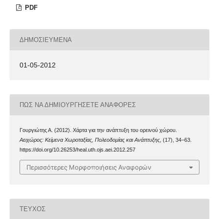
PDF
ΔΗΜΟΣΙΕΥΜΈΝΑ
01-05-2012
ΠΏΣ ΝΑ ΔΗΜΙΟΥΡΓΉΣΕΤΕ ΑΝΑΦΟΡΈΣ
Γουργιώτης Α. (2012). Χάρτα για την ανάπτυξη του ορεινού χώρου.
Αειχώρος: Κείμενα Χωροταξίας, Πολεοδομίας και Ανάπτυξης
, (17), 34–63.
https://doi.org/10.26253/heal.uth.ojs.aei.2012.257
Περισσότερες Μορφοποιήσεις Αναφορών
ΤΕΎΧΟΣ