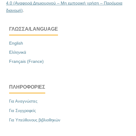
4.0 (Αναφορά Δημιουργού – Μη εμπορική χρήση – Παρόμοια
διανομή)
.
ΓΛΏΣΣΑ/LANGUAGE
English
Ελληνικά
Français (France)
ΠΛΗΡΟΦΟΡΊΕΣ
Για Αναγνώστες
Για Συγγραφείς
Για Υπεύθυνους βιβλιοθηκών