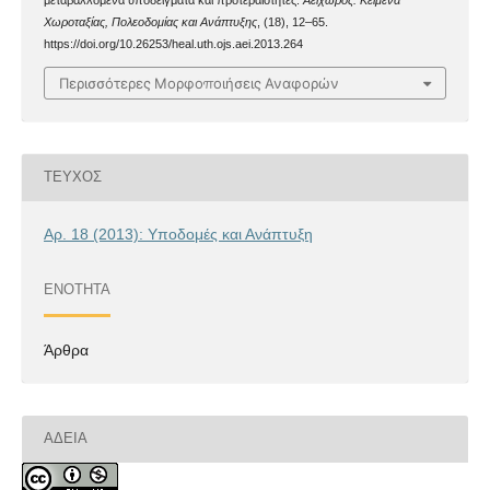
μεταβαλλόμενα υποδείγματα και προτεραιότητες.
Αειχώρος: Κείμενα
Χωροταξίας, Πολεοδομίας και Ανάπτυξης
, (18), 12–65.
https://doi.org/10.26253/heal.uth.ojs.aei.2013.264
Περισσότερες Μορφοποιήσεις Αναφορών
ΤΕΎΧΟΣ
Αρ. 18 (2013): Υποδομές και Ανάπτυξη
ΕΝΌΤΗΤΑ
Άρθρα
ΆΔΕΙΑ