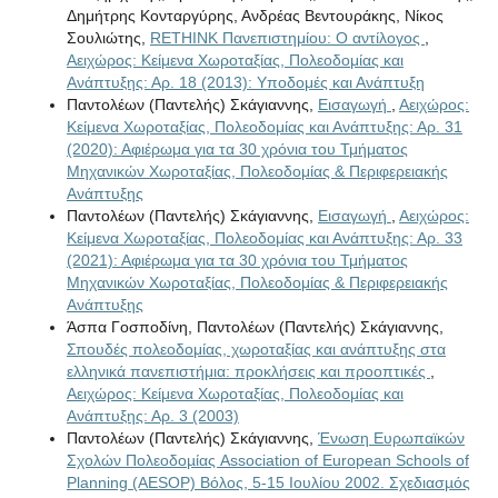
Δημήτρης Κονταργύρης, Ανδρέας Βεντουράκης, Νίκος
Σουλιώτης,
RETHINK Πανεπιστημίου: Ο αντίλογος
,
Αειχώρος: Κείμενα Χωροταξίας, Πολεοδομίας και
Ανάπτυξης: Αρ. 18 (2013): Υποδομές και Ανάπτυξη
Παντολέων (Παντελής) Σκάγιαννης,
Εισαγωγή
,
Αειχώρος:
Κείμενα Χωροταξίας, Πολεοδομίας και Ανάπτυξης: Αρ. 31
(2020): Αφιέρωμα για τα 30 χρόνια του Τμήματος
Μηχανικών Χωροταξίας, Πολεοδομίας & Περιφερειακής
Ανάπτυξης
Παντολέων (Παντελής) Σκάγιαννης,
Εισαγωγή
,
Αειχώρος:
Κείμενα Χωροταξίας, Πολεοδομίας και Ανάπτυξης: Αρ. 33
(2021): Αφιέρωμα για τα 30 χρόνια του Τμήματος
Μηχανικών Χωροταξίας, Πολεοδομίας & Περιφερειακής
Ανάπτυξης
Άσπα Γοσποδίνη, Παντολέων (Παντελής) Σκάγιαννης,
Σπουδές πολεοδομίας, χωροταξίας και ανάπτυξης στα
ελληνικά πανεπιστήμια: προκλήσεις και προοπτικές
,
Αειχώρος: Κείμενα Χωροταξίας, Πολεοδομίας και
Ανάπτυξης: Αρ. 3 (2003)
Παντολέων (Παντελής) Σκάγιαννης,
Ένωση Ευρωπαϊκών
Σχολών Πολεοδοµίας Association of European Schools of
Planning (AESOP) Βόλος, 5-15 Ιουλίου 2002. Σχεδιασµός