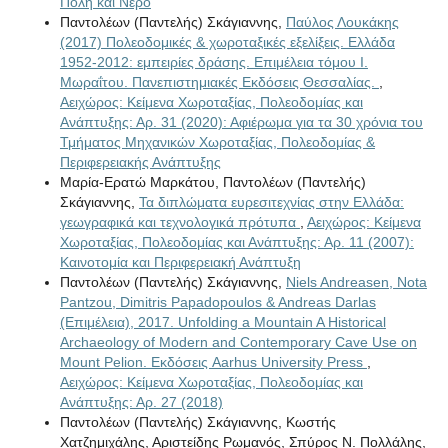
Πόλη και Νερό
Παντολέων (Παντελής) Σκάγιαννης,
Παύλος Λουκάκης
(2017) Πολεοδομικές & χωροταξικές εξελίξεις. Ελλάδα
1952-2012: εμπειρίες δράσης. Επιμέλεια τόμου Ι.
Μωραΐτου. Πανεπιστημιακές Εκδόσεις Θεσσαλίας.
,
Αειχώρος: Κείμενα Χωροταξίας, Πολεοδομίας και
Ανάπτυξης: Αρ. 31 (2020): Αφιέρωμα για τα 30 χρόνια του
Τμήματος Μηχανικών Χωροταξίας, Πολεοδομίας &
Περιφερειακής Ανάπτυξης
Μαρία-Ερατώ Μαρκάτου, Παντολέων (Παντελής)
Σκάγιαννης,
Τα διπλώματα ευρεσιτεχνίας στην Ελλάδα:
γεωγραφικά και τεχνολογικά πρότυπα
,
Αειχώρος: Κείμενα
Χωροταξίας, Πολεοδομίας και Ανάπτυξης: Αρ. 11 (2007):
Καινοτομία και Περιφερειακή Ανάπτυξη
Παντολέων (Παντελής) Σκάγιαννης,
Niels Andreasen, Nota
Pantzou, Dimitris Papadopoulos & Andreas Darlas
(Επιμέλεια), 2017. Unfolding a Mountain A Historical
Archaeology of Modern and Contemporary Cave Use on
Mount Pelion. Εκδόσεις Aarhus University Press
,
Αειχώρος: Κείμενα Χωροταξίας, Πολεοδομίας και
Ανάπτυξης: Αρ. 27 (2018)
Παντολέων (Παντελής) Σκάγιαννης, Κωστής
Χατζημιχάλης, Αριστείδης Ρωμανός, Σπύρος Ν. Πολλάλης,