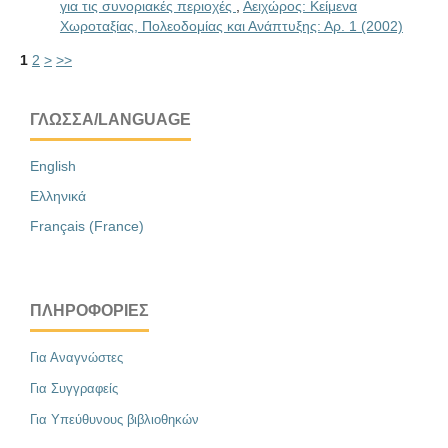
για τις συνοριακές περιοχές
,
Αειχώρος: Κείμενα
Χωροταξίας, Πολεοδομίας και Ανάπτυξης: Αρ. 1 (2002)
1
2
>
>>
ΓΛΏΣΣΑ/LANGUAGE
English
Ελληνικά
Français (France)
ΠΛΗΡΟΦΟΡΊΕΣ
Για Αναγνώστες
Για Συγγραφείς
Για Υπεύθυνους βιβλιοθηκών