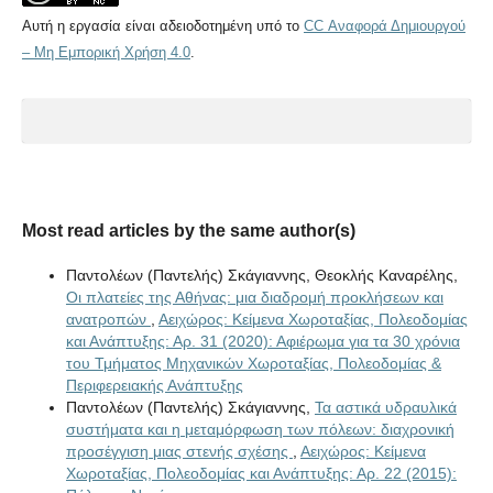
Αυτή η εργασία είναι αδειοδοτημένη υπό το
CC Αναφορά Δημιουργού
– Μη Εμπορική Χρήση 4.0
.
Most read articles by the same author(s)
Παντολέων (Παντελής) Σκάγιαννης, Θεοκλής Καναρέλης,
Οι πλατείες της Αθήνας: μια διαδρομή προκλήσεων και
ανατροπών
,
Αειχώρος: Κείμενα Χωροταξίας, Πολεοδομίας
και Ανάπτυξης: Αρ. 31 (2020): Αφιέρωμα για τα 30 χρόνια
του Τμήματος Μηχανικών Χωροταξίας, Πολεοδομίας &
Περιφερειακής Ανάπτυξης
Παντολέων (Παντελής) Σκάγιαννης,
Τα αστικά υδραυλικά
συστήματα και η μεταμόρφωση των πόλεων: διαχρονική
προσέγγιση μιας στενής σχέσης
,
Αειχώρος: Κείμενα
Χωροταξίας, Πολεοδομίας και Ανάπτυξης: Αρ. 22 (2015):