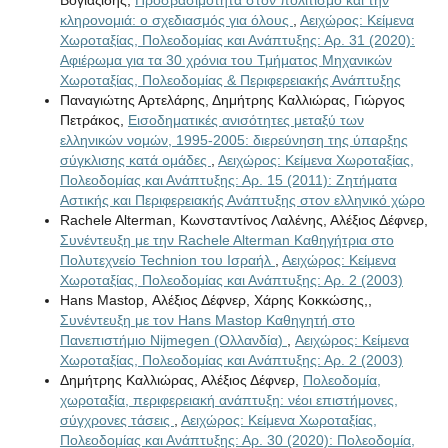
κληρονομιά: ο σχεδιασμός για όλους
,
Αειχώρος: Κείμενα
Χωροταξίας, Πολεοδομίας και Ανάπτυξης: Αρ. 31 (2020):
Αφιέρωμα για τα 30 χρόνια του Τμήματος Μηχανικών
Χωροταξίας, Πολεοδομίας & Περιφερειακής Ανάπτυξης
Παναγιώτης Αρτελάρης, Δημήτρης Καλλιώρας, Γιώργος
Πετράκος,
Εισοδηματικές ανισότητες μεταξύ των
ελληνικών νομών, 1995-2005: διερεύνηση της ύπαρξης
σύγκλισης κατά ομάδες
,
Αειχώρος: Κείμενα Χωροταξίας,
Πολεοδομίας και Ανάπτυξης: Αρ. 15 (2011): Ζητήματα
Aστικής και Περιφερειακής Ανάπτυξης στον ελληνικό χώρο
Rachele Alterman, Κωνσταντίνος Λαλένης, Αλέξιος Δέφνερ,
Συνέντευξη με την Rachele Alterman Καθηγήτρια στο
Πολυτεχνείο Technion του Ισραήλ
,
Αειχώρος: Κείμενα
Χωροταξίας, Πολεοδομίας και Ανάπτυξης: Αρ. 2 (2003)
Hans Mastop, Αλέξιος Δέφνερ, Χάρης Κοκκώσης,,
Συνέντευξη με τον Hans Mastop Καθηγητή στο
Πανεπιστήμιο Nijmegen (Ολλανδία)
,
Αειχώρος: Κείμενα
Χωροταξίας, Πολεοδομίας και Ανάπτυξης: Αρ. 2 (2003)
Δημήτρης Καλλιώρας, Αλέξιος Δέφνερ,
Πολεοδομία,
χωροταξία, περιφερειακή ανάπτυξη: νέοι επιστήμονες,
σύγχρονες τάσεις
,
Αειχώρος: Κείμενα Χωροταξίας,
Πολεοδομίας και Ανάπτυξης: Αρ. 30 (2020): Πολεοδομία,