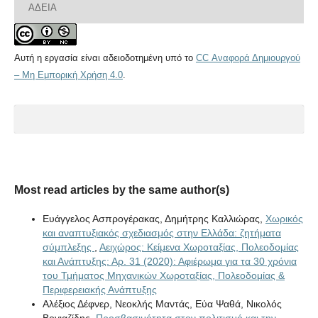
ΆΔΕΙΑ
Αυτή η εργασία είναι αδειοδοτημένη υπό το
CC Αναφορά Δημιουργού
– Μη Εμπορική Χρήση 4.0
.
Most read articles by the same author(s)
Ευάγγελος Ασπρογέρακας, Δημήτρης Καλλιώρας,
Χωρικός
και αναπτυξιακός σχεδιασμός στην Ελλάδα: ζητήματα
σύμπλεξης
,
Αειχώρος: Κείμενα Χωροταξίας, Πολεοδομίας
και Ανάπτυξης: Αρ. 31 (2020): Αφιέρωμα για τα 30 χρόνια
του Τμήματος Μηχανικών Χωροταξίας, Πολεοδομίας &
Περιφερειακής Ανάπτυξης
Αλέξιος Δέφνερ, Νεοκλής Μαντάς, Εύα Ψαθά, Νικολός
Βογιαζίδης,
Προσβασιμότητα στον πολιτισμό και την