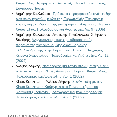
Χωροταξία, Περιφερειακή Ανάπτυξη: Νέοι Επιστήμονες,
Σύγχρονες Τάσεις
Δημήτρης Καλλιώρας,
Πρότυπα περιφερειακής ανάπτυξης
των νέων κρατών-μελών της Ευρωπαϊκής Ένωσης: η
ετερογενής επίδραση της γεωγραφίας
,
Αειχώρος: Κείμενα
Χωροταξίας, Πολεοδομίας και Ανάπτυξης: Αρ. 9 (2006)
Δημήτρης Καλλιώρας, Λευτέρης Τοπάλογλου, Στέφανος
Βενιέρης,
Ανιχνεύοντας τους προσδιοριστικούς
παράγοντες της οικονομικής διασυνοριακής
αλληλεπίδρασης στην Ευρωπαϊκή Ένωση
,
Αειχώρος:
Κείμενα Χωροταξίας, Πολεοδομίας και Ανάπτυξης: Αρ. 12
(2009)
Αλέξιος Δέφνερ,
Νέα Υόρκη: µια ταινία ντοκυµαντέρ (1999,
τηλεοπτική σειρά PBS)
,
Αειχώρος: Κείμενα Χωροταξίας,
Πολεοδομίας και Ανάπτυξης: Αρ. 1 (2002)
Klaus Kunzmann, Αλέξιος Δέφνερ,
Συνέντευξη µε τον
Klaus Kunzmann Καθηγητή στο Πανεπιστήµιο του
Dortmunt (Γερµανία)
,
Αειχώρος: Κείμενα Χωροταξίας,
Πολεοδομίας και Ανάπτυξης: Αρ. 1 (2002)
ΓΛΏΣΣΑ/LANGUAGE