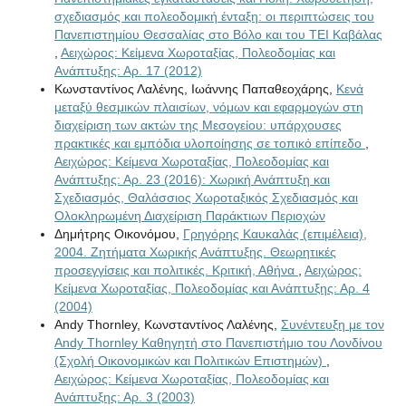
σχεδιασμός και πολεοδομική ένταξη: οι περιπτώσεις του
Πανεπιστημίου Θεσσαλίας στο Βόλο και του ΤΕΙ Καβάλας
,
Αειχώρος: Κείμενα Χωροταξίας, Πολεοδομίας και
Ανάπτυξης: Αρ. 17 (2012)
Κωνσταντίνος Λαλένης, Ιωάννης Παπαθεοχάρης,
Κενά
μεταξύ θεσμικών πλαισίων, νόμων και εφαρμογών στη
διαχείριση των ακτών της Μεσογείου: υπάρχουσες
πρακτικές και εμπόδια υλοποίησης σε τοπικό επίπεδο
,
Αειχώρος: Κείμενα Χωροταξίας, Πολεοδομίας και
Ανάπτυξης: Αρ. 23 (2016): Χωρική Ανάπτυξη και
Σχεδιασμός, Θαλάσσιος Χωροταξικός Σχεδιασμός και
Ολοκληρωμένη Διαχείριση Παράκτιων Περιοχών
Δημήτρης Οικονόμου,
Γρηγόρης Καυκαλάς (επιμέλεια),
2004. Ζητήματα Χωρικής Ανάπτυξης. Θεωρητικές
προσεγγίσεις και πολιτικές. Κριτική, Αθήνα
,
Αειχώρος:
Κείμενα Χωροταξίας, Πολεοδομίας και Ανάπτυξης: Αρ. 4
(2004)
Andy Thornley, Κωνσταντίνος Λαλένης,
Συνέντευξη με τον
Andy Thornley Καθηγητή στο Πανεπιστήμιο του Λονδίνου
(Σχολή Οικονομικών και Πολιτικών Επιστημών)
,
Αειχώρος: Κείμενα Χωροταξίας, Πολεοδομίας και
Ανάπτυξης: Αρ. 3 (2003)