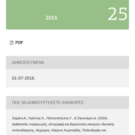
PDF
ΔΗΜΟΣΙΕΥΜΈΝΑ
01-07-2016
ΠΏΣ ΝΑ ΔΗΜΙΟΥΡΓΉΣΕΤΕ ΑΝΑΦΟΡΈΣ
Ζαμάνη Α., Λαλένης Κ., Παπουτσόγλου Γ., & Οικονόμου Δ. (2016).
Διαδικασίες παραγωγής, απογραφή και διερεύνηση οικισμών ιδιωτικής
πολεοδόμησης.
Αειχώρος: Κείμενα Χωροταξίας, Πολεοδομίας και