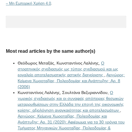
– Μη Εμπορική Χρήση 4.0
.
Most read articles by the same author(s)
Θεόδωρος Μεταξάς, Κωνσταντίνος Λαλένης,
Ο
στρατηγικός σχεδιασμός ως τύπος σχεδιασμού και ως
εργαλείο αποτελεσματικής αστικής διαχείρισης
,
Αειχώρος:
Κείμενα Χωροταξίας, Πολεοδομίας και Ανάπτυξης: Αρ. 8
(2006)
Κωνσταντίνος Λαλένης, Σουλτάνα Βεζυριαννίδου,
Ο
χωρικός σχεδιασμός και οι συναφείς απόπειρες θεσμικών
μεταρρυθμίσεων στην Ελλάδα την εποχή της οικονομικής
κρίσης: αξιολόγηση αναγκαιότητας και αποτελεσμάτων
,
Αειχώρος: Κείμενα Χωροταξίας, Πολεοδομίας και
Ανάπτυξης: Αρ. 31 (2020): Αφιέρωμα για τα 30 χρόνια του
Τμήματος Μηχανικών Χωροταξίας, Πολεοδομίας &