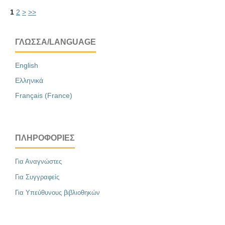
1
2
>
>>
ΓΛΏΣΣΑ/LANGUAGE
English
Ελληνικά
Français (France)
ΠΛΗΡΟΦΟΡΊΕΣ
Για Αναγνώστες
Για Συγγραφείς
Για Υπεύθυνους βιβλιοθηκών