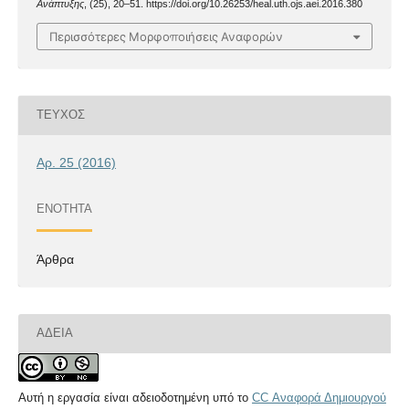
Ανάπτυξης
, (25), 20–51. https://doi.org/10.26253/heal.uth.ojs.aei.2016.380
Περισσότερες Μορφοποιήσεις Αναφορών
ΤΕΎΧΟΣ
Αρ. 25 (2016)
ΕΝΌΤΗΤΑ
Άρθρα
ΆΔΕΙΑ
Αυτή η εργασία είναι αδειοδοτημένη υπό το
CC Αναφορά Δημιουργού