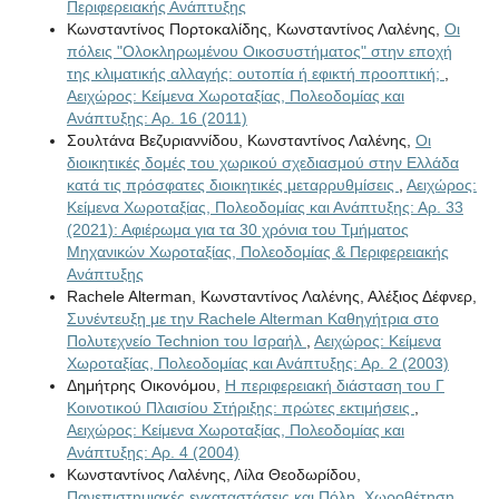
Περιφερειακής Ανάπτυξης
Κωνσταντίνος Πορτοκαλίδης, Κωνσταντίνος Λαλένης,
Οι
πόλεις "Ολοκληρωμένου Οικοσυστήματος" στην εποχή
της κλιματικής αλλαγής: ουτοπία ή εφικτή προοπτική;
,
Αειχώρος: Κείμενα Χωροταξίας, Πολεοδομίας και
Ανάπτυξης: Αρ. 16 (2011)
Σουλτάνα Βεζυριαννίδου, Κωνσταντίνος Λαλένης,
Οι
διοικητικές δομές του χωρικού σχεδιασμού στην Ελλάδα
κατά τις πρόσφατες διοικητικές μεταρρυθμίσεις
,
Αειχώρος:
Κείμενα Χωροταξίας, Πολεοδομίας και Ανάπτυξης: Αρ. 33
(2021): Αφιέρωμα για τα 30 χρόνια του Τμήματος
Μηχανικών Χωροταξίας, Πολεοδομίας & Περιφερειακής
Ανάπτυξης
Rachele Alterman, Κωνσταντίνος Λαλένης, Αλέξιος Δέφνερ,
Συνέντευξη με την Rachele Alterman Καθηγήτρια στο
Πολυτεχνείο Technion του Ισραήλ
,
Αειχώρος: Κείμενα
Χωροταξίας, Πολεοδομίας και Ανάπτυξης: Αρ. 2 (2003)
Δημήτρης Οικονόμου,
Η περιφερειακή διάσταση του Γ
Κοινοτικού Πλαισίου Στήριξης: πρώτες εκτιμήσεις
,
Αειχώρος: Κείμενα Χωροταξίας, Πολεοδομίας και
Ανάπτυξης: Αρ. 4 (2004)
Κωνσταντίνος Λαλένης, Λίλα Θεοδωρίδου,
Πανεπιστημιακές εγκαταστάσεις και Πόλη. Xωροθέτηση,