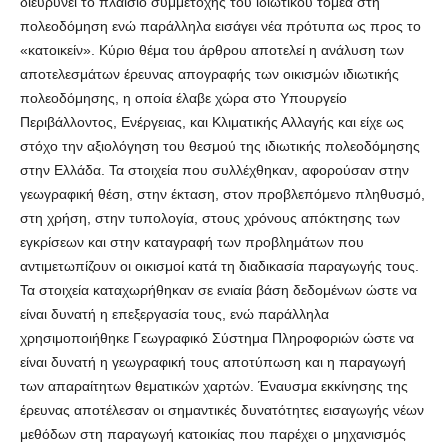
διευρύνει το πλαίσιο συμμετοχής του ιδιωτικού τομέα στη
πολεοδόμηση ενώ παράλληλα εισάγει νέα πρότυπα ως προς το
«κατοικείν». Κύριο θέμα του άρθρου αποτελεί η ανάλυση των
αποτελεσμάτων έρευνας απογραφής των οικισμών ιδιωτικής
πολεοδόμησης, η οποία έλαβε χώρα στο Υπουργείο
Περιβάλλοντος, Ενέργειας, και Κλιματικής Αλλαγής και είχε ως
στόχο την αξιολόγηση του θεσμού της ιδιωτικής πολεοδόμησης
στην Ελλάδα. Τα στοιχεία που συλλέχθηκαν, αφορούσαν στην
γεωγραφική θέση, στην έκταση, στον προβλεπόμενο πληθυσμό,
στη χρήση, στην τυπολογία, στους χρόνους απόκτησης των
εγκρίσεων και στην καταγραφή των προβλημάτων που
αντιμετωπίζουν οι οικισμοί κατά τη διαδικασία παραγωγής τους.
Τα στοιχεία καταχωρήθηκαν σε ενιαία βάση δεδομένων ώστε να
είναι δυνατή η επεξεργασία τους, ενώ παράλληλα
χρησιμοποιήθηκε Γεωγραφικό Σύστημα Πληροφοριών ώστε να
είναι δυνατή η γεωγραφική τους αποτύπωση και η παραγωγή
των απαραίτητων θεματικών χαρτών. Έναυσμα εκκίνησης της
έρευνας αποτέλεσαν οι σημαντικές δυνατότητες εισαγωγής νέων
μεθόδων στη παραγωγή κατοικίας που παρέχει ο μηχανισμός