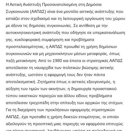
Η Αστική Ανάπτυξη Προσανατολισμένη στη Δημόσια
Συγκοινωνία (ΑΑΠΔΣ) είναι ένα μοντέλο αστικής ανάπτυξης που
εστιάζει στον σχεδιασμό και τη λειτουργική οργάνωση του χώρου
με άξονα τις δημόσιες συγκοινωνίες. Σε αντίθεση με την
αυτοκινητοκεντρική ανάπτυξη που οδήγησε σε υπερκατανάλωση
γης, κυκλοφοριακή συμφόρηση και προβλήματα
προσπελασιμότητας, η ΑΑΠΔΣ προωθεί τη χρήση δημόσιων
συγκοινωνιών και μη μηχανοκίνητων μέσων μεταφοράς, όπως
πεζή μετακίνηση. Από το 1980 και έπειτα οι στρατηγικές ΑΑΠΔΣ
αποτέλεσαν τη ναυαρχίδα των πολιτικών βιώσιμης αστικής
ανάπτυξης, ωστόσο η εφαρμογή τους δεν ήταν πάντα
αποτελεσματική. Ζητήματα όπως ο αστικός εξευγενισμός, η
αύξηση των τιμών των ακινήτων, η δημιουργία προαστιακού
τύπου οικιστικών περιοχών και άλλου είδους προβλήματα
αποτέλεσαν τροχοπέδη στην επίτευξη των αρχικών της στόχων.
Για τη διαχείριση των προκλήσεων εφαρμογής στρατηγικών
ΑΑΠΔΣ, έχει προταθεί η χρήση δεικτών ετοιμότητας, οι οποίοι
αξιολογούν τη προοπτική μιας περιοχής να εφαρμόσει επιτυχώς
μια τέτοια στρατηγική, λαμβάνοντας υπόψη τα πολεοδομικά και