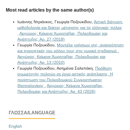
Most read articles by the same author(s)
Ιωάννης Ντριάνκος, Γεωργία Ποζουκίδου,
Αστική διάχυση:
μεθοδολογία και δείκτες μέτρησης για τις ελληνικές πόλεις
,
Αειχώρος: Κείμενα Χωροταξίας, Πολεοδομίας και
Ανάπτυξης: Αρ. 27 (2018)
Γεωργία Ποζουκίδου,
Μοντέλα χρήσεων γης: ανασκόπηση
και προοπτικές του ρόλου τους στο χωρικό σχεδιασμό
,
Αειχώρος: Κείμενα Χωροταξίας, Πολεοδομίας και
Ανάπτυξης: Αρ. 13 (2010)
Γεωργία Ποζουκίδου, Ασημένια Σαλεπάκη,
Πρόθεση
συμμετοχής πολιτών σε έργα αστικής ανάπλασης. Η
περίπτωση του Πολεοδομικού Συγκροτήματος
Θεσσαλονίκης
,
Αειχώρος: Κείμενα Χωροταξίας,
Πολεοδομίας και Ανάπτυξης: Αρ. 43 (2026)
ΓΛΏΣΣΑ/LANGUAGE
English