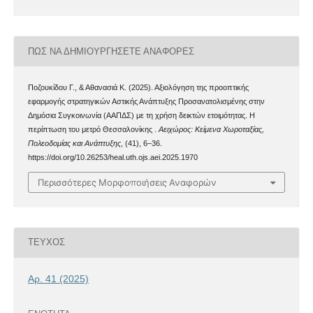
ΠΏΣ ΝΑ ΔΗΜΙΟΥΡΓΉΣΕΤΕ ΑΝΑΦΟΡΈΣ
Ποζουκίδου Γ., & Αθανασιά Κ. (2025). Αξιολόγηση της προοπτικής
εφαρμογής στρατηγικών Αστικής Ανάπτυξης Προσανατολισμένης στην
Δημόσια Συγκοινωνία (ΑΑΠΔΣ) με τη χρήση δεικτών ετοιμότητας. Η
περίπτωση του μετρό Θεσσαλονίκης .
Αειχώρος: Κείμενα Χωροταξίας,
Πολεοδομίας και Ανάπτυξης
, (41), 6–36.
https://doi.org/10.26253/heal.uth.ojs.aei.2025.1970
Περισσότερες Μορφοποιήσεις Αναφορών
ΤΕΎΧΟΣ
Αρ. 41 (2025)