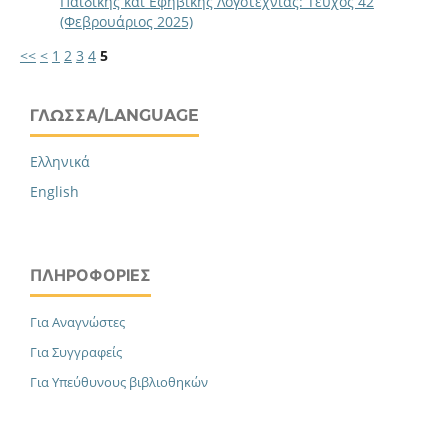
Παιδικής και Εφηβικής Λογοτεχνίας: Τεύχος 42
(Φεβρουάριος 2025)
<<
<
1
2
3
4
5
ΓΛΏΣΣΑ/LANGUAGE
Ελληνικά
English
ΠΛΗΡΟΦΟΡΊΕΣ
Για Αναγνώστες
Για Συγγραφείς
Για Υπεύθυνους βιβλιοθηκών