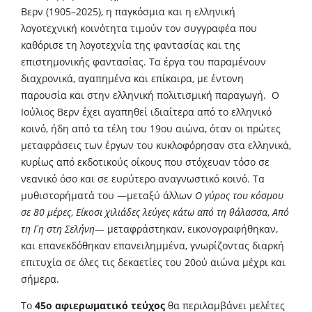
Βερν (1905–2025), η παγκόσμια και η ελληνική
λογοτεχνική κοινότητα τιμούν τον συγγραφέα που
καθόρισε τη λογοτεχνία της φαντασίας και της
επιστημονικής φαντασίας. Τα έργα του παραμένουν
διαχρονικά, αγαπημένα και επίκαιρα, με έντονη
παρουσία και στην ελληνική πολιτισμική παραγωγή. Ο
Ιούλιος Βερν έχει αγαπηθεί ιδιαίτερα από το ελληνικό
κοινό, ήδη από τα τέλη του 19ου αιώνα, όταν οι πρώτες
μεταφράσεις των έργων του κυκλοφόρησαν στα ελληνικά,
κυρίως από εκδοτικούς οίκους που στόχευαν τόσο σε
νεανικό όσο και σε ευρύτερο αναγνωστικό κοινό. Τα
μυθιστορήματά του —μεταξύ άλλων
Ο γύρος του κόσμου
σε 80 μέρες
,
Είκοσι χιλιάδες λεύγες κάτω από τη θάλασσα
,
Από
τη Γη στη Σελήνη
— μεταφράστηκαν, εικονογραφήθηκαν,
και επανεκδόθηκαν επανειλημμένα, γνωρίζοντας διαρκή
επιτυχία σε όλες τις δεκαετίες του 20ού αιώνα μέχρι και
σήμερα.
Το
45ο αφιερωματικό τεύχος
θα περιλαμβάνει μελέτες