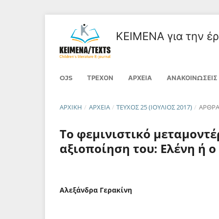
ΚΕΙΜΕΝΑ για την έρε
OJS
ΤΡΈΧΟΝ
ΑΡΧΕΊΑ
ΑΝΑΚΟΙΝΏΣΕΙΣ
ΑΡΧΙΚΉ
/
ΑΡΧΕΊΑ
/
ΤΕΎΧΟΣ 25 (ΙΟΎΛΙΟΣ 2017)
/
ΑΡΘΡ
Το φεμινιστικό μεταμοντέ
αξιοποίηση του: Ελένη ή ο
Αλεξάνδρα Γερακίνη