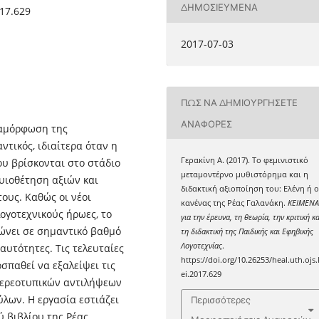
ΔΗΜΟΣΙΕΥΜΈΝΑ
017.629
2017-07-03
ΠΏΣ ΝΑ ΔΗΜΙΟΥΡΓΉΣΕΤΕ
ΑΝΑΦΟΡΈΣ
ιαμόρφωση της
τικός, ιδιαίτερα όταν η
Γερακίνη Α. (2017). Το φεμινιστικό
υ βρίσκονται στο στάδιο
μεταμοντέρνο μυθιστόρημα και η
υιοθέτηση αξιών και
διδακτική αξιοποίηση του: Ελένη ή 
ους. Καθώς οι νέοι
κανένας της Ρέας Γαλανάκη.
ΚΕΙΜΕΝ
ογοτεχνικούς ήρωες, το
για την έρευνα, τη θεωρία, την κριτική κα
νει σε σημαντικό βαθμό
τη διδακτική της Παιδικής και Εφηβικής
Λογοτεχνίας
.
αυτότητες. Τις τελευταίες
https://doi.org/10.26253/heal.uth.ojs.
οσπαθεί να εξαλείψει τις
ei.2017.629
τερεοτυπικών αντιλήψεων
ύλων. Η εργασία εστιάζει
Περισσότερες
 βιβλίου της Ρέας