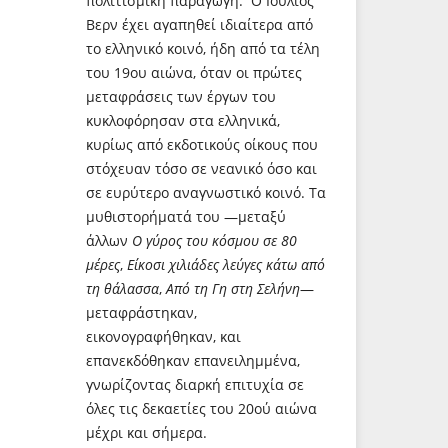
πολιτισμική παραγωγή. Ο Ιούλιος
Βερν έχει αγαπηθεί ιδιαίτερα από
το ελληνικό κοινό, ήδη από τα τέλη
του 19ου αιώνα, όταν οι πρώτες
μεταφράσεις των έργων του
κυκλοφόρησαν στα ελληνικά,
κυρίως από εκδοτικούς οίκους που
στόχευαν τόσο σε νεανικό όσο και
σε ευρύτερο αναγνωστικό κοινό. Τα
μυθιστορήματά του —μεταξύ
άλλων
Ο γύρος του κόσμου σε 80
μέρες
,
Είκοσι χιλιάδες λεύγες κάτω από
τη θάλασσα
,
Από τη Γη στη Σελήνη
—
μεταφράστηκαν,
εικονογραφήθηκαν, και
επανεκδόθηκαν επανειλημμένα,
γνωρίζοντας διαρκή επιτυχία σε
όλες τις δεκαετίες του 20ού αιώνα
μέχρι και σήμερα.