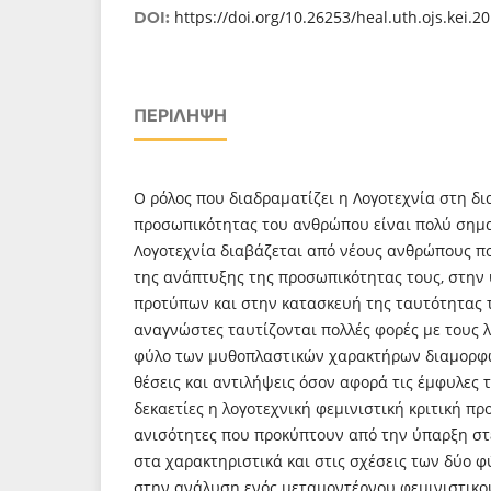
https://doi.org/10.26253/heal.uth.ojs.kei.2
DOI:
ΠΕΡΊΛΗΨΗ
Ο ρόλος που διαδραματίζει η Λογοτεχνία στη δ
προσωπικότητας του ανθρώπου είναι πολύ σημαν
Λογοτεχνία διαβάζεται από νέους ανθρώπους πο
της ανάπτυξης της προσωπικότητας τους, στην 
προτύπων και στην κατασκευή της ταυτότητας τ
αναγνώστες ταυτίζονται πολλές φορές με τους λ
φύλο των μυθοπλαστικών χαρακτήρων διαμορφώ
θέσεις και αντιλήψεις όσον αφορά τις έμφυλες τ
δεκαετίες η λογοτεχνική φεμινιστική κριτική πρ
ανισότητες που προκύπτουν από την ύπαρξη σ
στα χαρακτηριστικά και στις σχέσεις των δύο φ
στην ανάλυση ενός μεταμοντέρνου φεμινιστικού