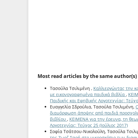
Most read articles by the same author(s)
Τασούλα Τσιλιμένη ,
Καλλιεργώντας την κ
με εικονογραφημένα παιδικά βιβλία
,
ΚΕΙΜ
Παιδικής και Εφηβικής Λογοτεχνίας: Τεύχο
Ευαγγελία Σδρούλια, Τασούλα Τσιλιμένη,
Ο
διαμόρφωση άποψης από παιδιά προσχολικ
βιβλίου
,
ΚΕΙΜΕΝΑ για την έρευνα, τη θεωρ
Λογοτεχνίας: Τεύχος 25 (Ιούλιος 2017)
Σοφία Τσάτσου-Νικολούλη, Τασούλα Τσιλι
της Ζωρζ Σαρή στο μικροσκόπιο των δια