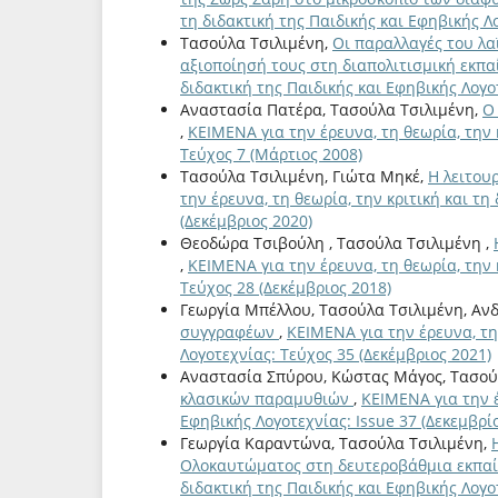
τη διδακτική της Παιδικής και Εφηβικής Λ
Τασούλα Τσιλιμένη,
Οι παραλλαγές του λα
αξιοποίησή τους στη διαπολιτισμική εκπ
διδακτική της Παιδικής και Εφηβικής Λογο
Αναστασία Πατέρα, Τασούλα Τσιλιμένη,
Ο
,
ΚΕΙΜΕΝΑ για την έρευνα, τη θεωρία, την 
Τεύχος 7 (Μάρτιος 2008)
Τασούλα Τσιλιμένη, Γιώτα Μηκέ,
Η λειτουρ
την έρευνα, τη θεωρία, την κριτική και τη
(Δεκέμβριος 2020)
Θεοδώρα Τσιβούλη , Τασούλα Τσιλιμένη ,
,
ΚΕΙΜΕΝΑ για την έρευνα, τη θεωρία, την 
Τεύχος 28 (Δεκέμβριος 2018)
Γεωργία Μπέλλου, Τασούλα Τσιλιμένη, Αν
συγγραφέων
,
ΚΕΙΜΕΝΑ για την έρευνα, τη 
Λογοτεχνίας: Τεύχος 35 (Δεκέμβριος 2021)
Αναστασία Σπύρου, Κώστας Μάγος, Τασού
κλασικών παραμυθιών
,
ΚΕΙΜΕΝΑ για την έ
Εφηβικής Λογοτεχνίας: Issue 37 (Δεκεμβρί
Γεωργία Καραντώνα, Τασούλα Τσιλιμένη,
Ολοκαυτώματος στη δευτεροβάθμια εκπα
διδακτική της Παιδικής και Εφηβικής Λογοτ