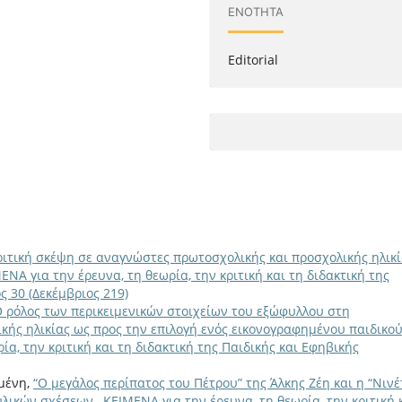
ΕΝΌΤΗΤΑ
Editorial
ριτική σκέψη σε αναγνώστες πρωτοσχολικής και προσχολικής ηλικ
ΕΝΑ για την έρευνα, τη θεωρία, την κριτική και τη διδακτική της
ς 30 (Δεκέμβριος 219)
 ρόλος των περικειμενικών στοιχείων του εξώφυλλου στη
ής ηλικίας ως προς την επιλογή ενός εικονογραφημένου παιδικο
ία, την κριτική και τη διδακτική της Παιδικής και Εφηβικής
μένη,
“Ο μεγάλος περίπατος του Πέτρου” της Άλκης Ζέη και η “Νινέ
φυλικών σχέσεων
,
ΚΕΙΜΕΝΑ για την έρευνα, τη θεωρία, την κριτική 