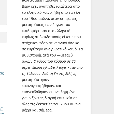
πολιτισμική παραγωγή. Ο Ιούλιος
Βερν έχει αγαπηθεί ιδιαίτερα από
το ελληνικό κοινό, ήδη από τα τέλη
του 19ου αιώνα, όταν οι πρώτες
μεταφράσεις των έργων του
κυκλοφόρησαν στα ελληνικά,
κυρίως από εκδοτικούς οίκους που
στόχευαν τόσο σε νεανικό όσο και
σε ευρύτερο αναγνωστικό κοινό. Τα
μυθιστορήματά του —μεταξύ
άλλων
Ο γύρος του κόσμου σε 80
μέρες
,
Είκοσι χιλιάδες λεύγες κάτω από
ίας
τη θάλασσα
,
Από τη Γη στη Σελήνη
—
μεταφράστηκαν,
εικονογραφήθηκαν, και
επανεκδόθηκαν επανειλημμένα,
ύ
γνωρίζοντας διαρκή επιτυχία σε
όλες τις δεκαετίες του 20ού αιώνα
τ”
μέχρι και σήμερα.
και