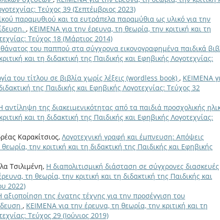
ογοτεχνίας: Τεύχος 39 (Σεπτέμβριος 2023)
ϊκού παραμυθιού και τα ευτράπελα παραμύθια ως υλικό για την
αίδευση.
,
ΚΕΙΜΕΝΑ για την έρευνα, τη θεωρία, την κριτική και τη
τεχνίας: Τεύχος 18 (Μάρτιος 2014)
 θάνατος του παππού στα σύγχρονα εικονογραφημένα παιδικά βιβ
κριτική και τη διδακτική της Παιδικής και Εφηβικής Λογοτεχνίας:
γία του τίτλου σε βιβλία χωρίς λέξεις (wordless book)
,
ΚΕΙΜΕΝΑ γ
 διδακτική της Παιδικής και Εφηβικής Λογοτεχνίας: Τεύχος 32
Η αντίληψη της διακειμενικότητας από τα παιδιά προσχολικής ηλι
κριτική και τη διδακτική της Παιδικής και Εφηβικής Λογοτεχνίας:
δρέας Καρακίτσιος,
Λογοτεχνική γραφή και έμπνευση: Απόψεις
θεωρία, την κριτική και τη διδακτική της Παιδικής και Εφηβικής
λα Τσιλιμένη,
Η διαπολιτισμική διάσταση σε σύγχρονες διασκευές
ρευνα, τη θεωρία, την κριτική και τη διδακτική της Παιδικής και
ου 2022)
Η αξιοποίηση της ένατης τέχνης για την προσέγγιση του
ίδευση
,
ΚΕΙΜΕΝΑ για την έρευνα, τη θεωρία, την κριτική και τη
εχνίας: Τεύχος 29 (Ιούνιος 2019)