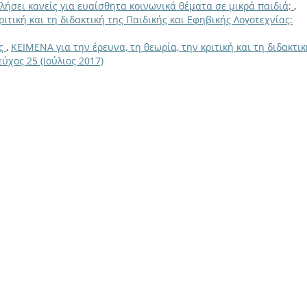
ιλήσει κανείς για ευαίσθητα κοινωνικά θέματα σε μικρά παιδιά;
,
ριτική και τη διδακτική της Παιδικής και Εφηβικής Λογοτεχνίας:
ης
,
ΚΕΙΜΕΝΑ για την έρευνα, τη θεωρία, την κριτική και τη διδακτι
ύχος 25 (Ιούλιος 2017)