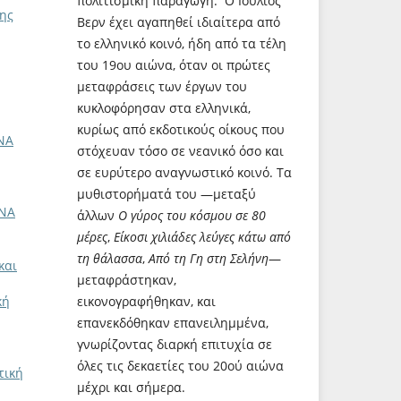
πολιτισμική παραγωγή. Ο Ιούλιος
της
Βερν έχει αγαπηθεί ιδιαίτερα από
το ελληνικό κοινό, ήδη από τα τέλη
του 19ου αιώνα, όταν οι πρώτες
μεταφράσεις των έργων του
κυκλοφόρησαν στα ελληνικά,
κυρίως από εκδοτικούς οίκους που
ΝΑ
στόχευαν τόσο σε νεανικό όσο και
σε ευρύτερο αναγνωστικό κοινό. Τα
μυθιστορήματά του —μεταξύ
ΝΑ
άλλων
Ο γύρος του κόσμου σε 80
μέρες
,
Είκοσι χιλιάδες λεύγες κάτω από
τη θάλασσα
,
Από τη Γη στη Σελήνη
—
και
μεταφράστηκαν,
εικονογραφήθηκαν, και
κή
επανεκδόθηκαν επανειλημμένα,
γνωρίζοντας διαρκή επιτυχία σε
όλες τις δεκαετίες του 20ού αιώνα
τική
μέχρι και σήμερα.