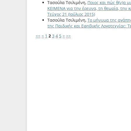
Τασούλα Τσιλιμένη,
Ποιος και πώς θ(ν)α μ
ΚΕΙΜΕΝΑ για την έρευνα, τη θεωρία, την κ
Τεύχος 21 (Ιούλιος 2015)
Τασούλα Τσιλιμένη,
Το μήνυμα της αγάπ
της Παιδικής και Εφηβικής Λογοτεχνίας: Τε
<<
<
1
2
3
4
5
>
>>