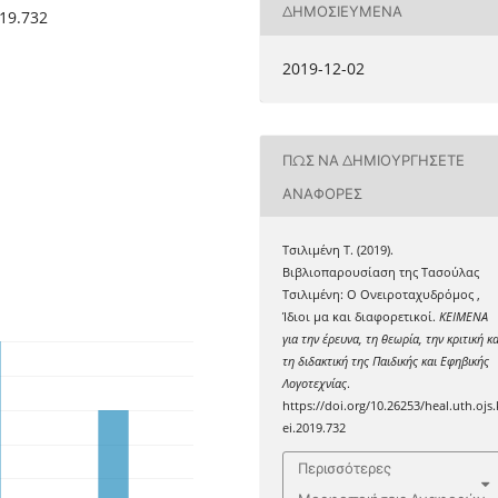
ΔΗΜΟΣΙΕΥΜΈΝΑ
019.732
2019-12-02
ΠΏΣ ΝΑ ΔΗΜΙΟΥΡΓΉΣΕΤΕ
ΑΝΑΦΟΡΈΣ
Τσιλιμένη Τ. (2019).
Bιβλιοπαρουσίαση της Τασούλας
Τσιλιμένη: Ο Ονειροταχυδρόμος ,
Ίδιοι μα και διαφορετικοί.
ΚΕΙΜΕΝΑ
για την έρευνα, τη θεωρία, την κριτική κα
τη διδακτική της Παιδικής και Εφηβικής
Λογοτεχνίας
.
https://doi.org/10.26253/heal.uth.ojs.
ei.2019.732
Περισσότερες