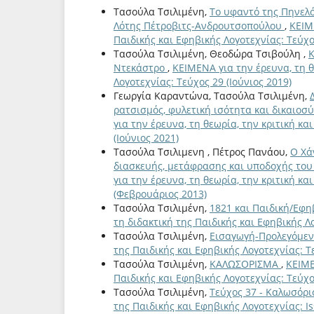
Τασούλα Τσιλιμένη,
Το υφαντό της Πηνελό
Λότης Πέτροβιτς-Ανδρουτσοπούλου
,
ΚΕΙΜΕ
Παιδικής και Εφηβικής Λογοτεχνίας: Τεύχο
Τασούλα Τσιλιμένη, Θεοδώρα Τσιβούλη ,
Κ
Ντεκάστρο
,
ΚΕΙΜΕΝΑ για την έρευνα, τη θ
Λογοτεχνίας: Τεύχος 29 (Ιούνιος 2019)
Γεωργία Καραντώνα, Τασούλα Τσιλιμένη,
ρατσισμός, φυλετική ισότητα και δικαιοσ
για την έρευνα, τη θεωρία, την κριτική κα
(Ιούνιος 2021)
Τασούλα Τσιλιμενη , Πέτρος Πανάου,
Ο Χά
διασκευής, μετάφρασης και υποδοχής το
για την έρευνα, τη θεωρία, την κριτική κα
(Φεβρουάριος 2013)
Τασούλα Τσιλιμένη,
1821 και Παιδική/Εφη
τη διδακτική της Παιδικής και Εφηβικής Λ
Τασούλα Τσιλιμένη,
Εισαγωγή-Προλεγόμε
της Παιδικής και Εφηβικής Λογοτεχνίας: Τε
Τασούλα Τσιλιμένη,
ΚΑΛΩΣΟΡΙΣΜΑ
,
ΚΕΙΜΕ
Παιδικής και Εφηβικής Λογοτεχνίας: Τεύχο
Τασούλα Τσιλιμένη,
Τεύχος 37 - Καλωσόρ
της Παιδικής και Εφηβικής Λογοτεχνίας: I