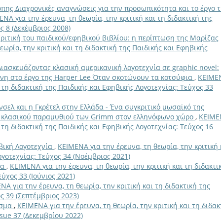
πης Διαχρονικές αναγνώσεις για την προσωπικότητα και το έργο 
ΝΑ για την έρευνα, τη θεωρία, την κριτική και τη διδακτική της
ς 8 (Δεκέμβριος 2008)
ριτική του παιδικού/εφηβικού βιβλίου: η περίπτωση της Μαρίζας
εωρία, την κριτική και τη διδακτική της Παιδικής και Εφηβικής
Διασκευάζοντας κλασική αμερικανική λογοτεχνία σε graphic novel:
ύνη στο έργο της Harper Lee Όταν σκοτώνουν τα κοτσύφια
,
ΚΕΙΜΕ
ι τη διδακτική της Παιδικής και Εφηβικής Λογοτεχνίας: Τεύχος 33
νσελ και η Γκρέτελ στην Ελλάδα - Ένα συγκριτικό μωσαϊκό της
υ κλασικού παραμυθιού των Grimm στον ελληνόφωνο χώρο
,
ΚΕΙΜΕ
ι τη διδακτική της Παιδικής και Εφηβικής Λογοτεχνίας: Τεύχος 16
βική Λογοτεχνία
,
ΚΕΙΜΕΝΑ για την έρευνα, τη θεωρία, την κριτική 
ογοτεχνίας: Τεύχος 34 (Νοέμβριος 2021)
να
,
ΚΕΙΜΕΝΑ για την έρευνα, τη θεωρία, την κριτική και τη διδακτι
ύχος 33 (Ιούνιος 2021)
ΝΑ για την έρευνα, τη θεωρία, την κριτική και τη διδακτική της
ς 39 (Σεπτέμβριος 2023)
ισμα
,
ΚΕΙΜΕΝΑ για την έρευνα, τη θεωρία, την κριτική και τη διδακ
ssue 37 (Δεκεμβρίου 2022)