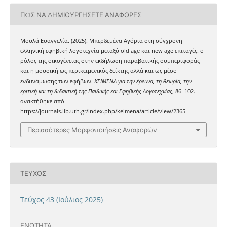
ΠΏΣ ΝΑ ΔΗΜΙΟΥΡΓΉΣΕΤΕ ΑΝΑΦΟΡΈΣ
Μουλά Ευαγγελία. (2025). Μπερδεμένα Αγόρια στη σύγχρονη
ελληνική εφηβική λογοτεχνία μεταξύ old age και new age επιταγές: ο
ρόλος της οικογένειας στην εκδήλωση παραβατικής συμπεριφοράς
και η μουσική ως περικειμενικός δείκτης αλλά και ως μέσο
ενδυνάμωσης των εφήβων.
ΚΕΙΜΕΝΑ για την έρευνα, τη θεωρία, την
κριτική και τη διδακτική της Παιδικής και Εφηβικής Λογοτεχνίας
, 86–102.
ανακτήθηκε από
https://journals.lib.uth.gr/index.php/keimena/article/view/2365
Περισσότερες Μορφοποιήσεις Αναφορών
ΤΕΎΧΟΣ
Τεύχος 43 (Ιούλιος 2025)
ΕΝΌΤΗΤΑ