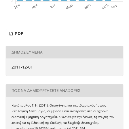
PDF
ΔΗΜΟΣΙΕΥΜΈΝΑ
2011-12-01
ΠΏΣ ΝΑ ΔΗΜΙΟΥΡΓΉΣΕΤΕ ΑΝΑΦΟΡΈΣ
Κωτόπουλος Τ. Η. (2011). Οικογένεια και περιθωριακός ήρωας.
Ιδεολογική λειτουργία, συμβάσεις και ανατροπές στη σύγχρονη
ελληνική Εφηβική Λογοτεχνία.
ΚΕΙΜΕΝΑ για την έρευνα, τη θεωρία, την
κριτική και τη διδακτική της Παιδικής και Εφηβικής Λογοτεχνίας
.
https://doi.org/10.26253/heal.uth.ojs.kei.2011.534