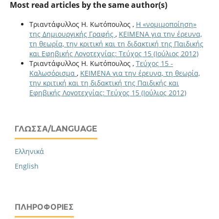
Most read articles by the same author(s)
Τριαντάφυλλος Η. Κωτόπουλος ,
Η «νομιμοποίηση»
της Δημιουργικής Γραφής
,
ΚΕΙΜΕΝΑ για την έρευνα,
τη θεωρία, την κριτική και τη διδακτική της Παιδικής
και Εφηβικής Λογοτεχνίας: Τεύχος 15 (Ιούλιος 2012)
Τριαντάφυλλος Η. Κωτόπουλος ,
Τεύχος 15 -
Καλωσόρισμα
,
ΚΕΙΜΕΝΑ για την έρευνα, τη θεωρία,
την κριτική και τη διδακτική της Παιδικής και
Εφηβικής Λογοτεχνίας: Τεύχος 15 (Ιούλιος 2012)
ΓΛΏΣΣΑ/LANGUAGE
Ελληνικά
English
ΠΛΗΡΟΦΟΡΊΕΣ