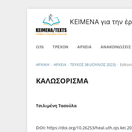
ΚΕΙΜΕΝΑ για την έρε
OJS
ΤΡΈΧΟΝ
ΑΡΧΕΊΑ
ΑΝΑΚΟΙΝΏΣΕΙΣ
ΑΡΧΙΚΉ
/
ΑΡΧΕΊΑ
/
ΤΕΎΧΟΣ 38 (ΙΟΎΛΙΟΣ 2023)
/
Editori
ΚΑΛΩΣΟΡΙΣΜΑ
Τσιλιμένη Τασούλα
https://doi.org/10.26253/heal.uth.ojs.kei.2
DOI: