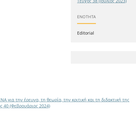
Τεύχος 38 (Ιούλιος 2023)
ΕΝΌΤΗΤΑ
Editorial
ΝΑ για την έρευνα, τη θεωρία, την κριτική και τη διδακτική της
ος 40 (Φεβρουάριος 2024)