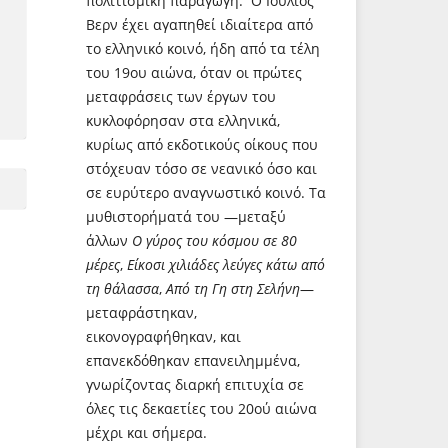
πολιτισμική παραγωγή. Ο Ιούλιος
Βερν έχει αγαπηθεί ιδιαίτερα από
το ελληνικό κοινό, ήδη από τα τέλη
του 19ου αιώνα, όταν οι πρώτες
μεταφράσεις των έργων του
κυκλοφόρησαν στα ελληνικά,
κυρίως από εκδοτικούς οίκους που
στόχευαν τόσο σε νεανικό όσο και
σε ευρύτερο αναγνωστικό κοινό. Τα
μυθιστορήματά του —μεταξύ
άλλων
Ο γύρος του κόσμου σε 80
μέρες
,
Είκοσι χιλιάδες λεύγες κάτω από
τη θάλασσα
,
Από τη Γη στη Σελήνη
—
μεταφράστηκαν,
εικονογραφήθηκαν, και
επανεκδόθηκαν επανειλημμένα,
γνωρίζοντας διαρκή επιτυχία σε
όλες τις δεκαετίες του 20ού αιώνα
μέχρι και σήμερα.