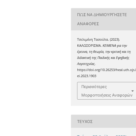
ΠΏΣ ΝΑ ΔΗΜΙΟΥΡΓΉΣΕΤΕ
ΑΝΑΦΟΡΈΣ
Τσιλιμένη Τασούλα. (2023).
ΚΑΛΩΣΟΡΙΣΜΑ.
ΚΕΙΜΕΝΑ για την
έρευνα, τη θεωρία, την κριτική και τη
διδακτική της Παιδικής και Εφηβικής
Λογοτεχνίας
.
https://doi.org/10.26253/heal.uth.ojs.
ei.2023.1903
Περισσότερες
Μορφοποιήσεις Αναφορών
ΤΕΎΧΟΣ