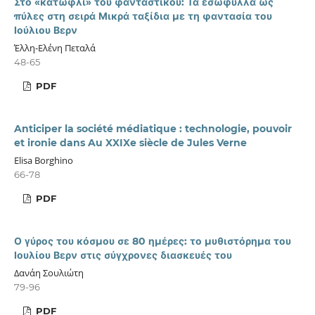
Στο «κατώφλι» του φανταστικού: Τα εσώφυλλα ως
πύλες στη σειρά Μικρά ταξίδια με τη φαντασία του
Ιούλιου Βερν
Έλλη-Ελένη Πεταλά
48-65
PDF
Anticiper la société médiatique : technologie, pouvoir
et ironie dans Au XXIXe siècle de Jules Verne
Elisa Borghino
66-78
PDF
Ο γύρος του κόσμου σε 80 ημέρες: το μυθιστόρημα του
Ιουλίου Βερν στις σύγχρονες διασκευές του
Δανάη Σουλιώτη
79-96
PDF