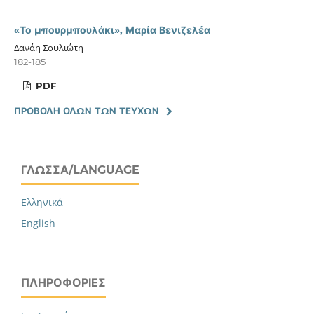
«Το μπουρμπουλάκι», Μαρία Βενιζελέα
Δανάη Σουλιώτη
182-185
PDF
ΠΡΟΒΟΛΉ ΌΛΩΝ ΤΩΝ ΤΕΥΧΏΝ
ΓΛΏΣΣΑ/LANGUAGE
Ελληνικά
English
ΠΛΗΡΟΦΟΡΊΕΣ