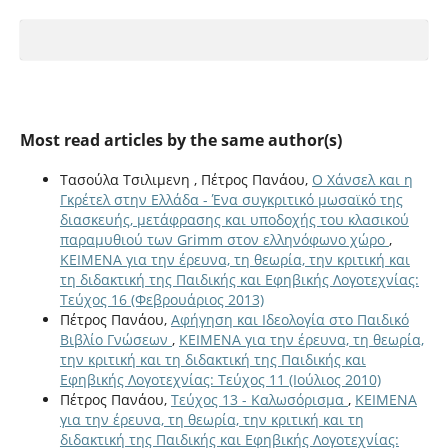
Most read articles by the same author(s)
Τασούλα Τσιλιμενη , Πέτρος Πανάου,
Ο Χάνσελ και η
Γκρέτελ στην Ελλάδα - Ένα συγκριτικό μωσαϊκό της
διασκευής, μετάφρασης και υποδοχής του κλασικού
παραμυθιού των Grimm στον ελληνόφωνο χώρο
,
ΚΕΙΜΕΝΑ για την έρευνα, τη θεωρία, την κριτική και
τη διδακτική της Παιδικής και Εφηβικής Λογοτεχνίας:
Τεύχος 16 (Φεβρουάριος 2013)
Πέτρος Πανάου,
Αφήγηση και Ιδεολογία στο Παιδικό
Βιβλίο Γνώσεων
,
ΚΕΙΜΕΝΑ για την έρευνα, τη θεωρία,
την κριτική και τη διδακτική της Παιδικής και
Εφηβικής Λογοτεχνίας: Τεύχος 11 (Ιούλιος 2010)
Πέτρος Πανάου,
Τεύχος 13 - Καλωσόρισμα
,
ΚΕΙΜΕΝΑ
για την έρευνα, τη θεωρία, την κριτική και τη
διδακτική της Παιδικής και Εφηβικής Λογοτεχνίας: