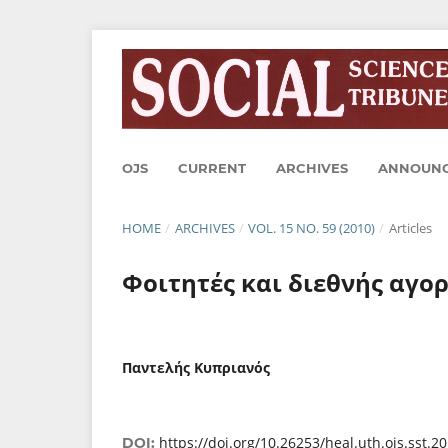
OJS
CURRENT
ARCHIVES
ANNOUN
HOME
/
ARCHIVES
/
VOL. 15 NO. 59 (2010)
/
Articles
Φοιτητές και διεθνής αγορ
Παντελής Κυπριανός
https://doi.org/10.26253/heal.uth.ojs.sst.2
DOI: