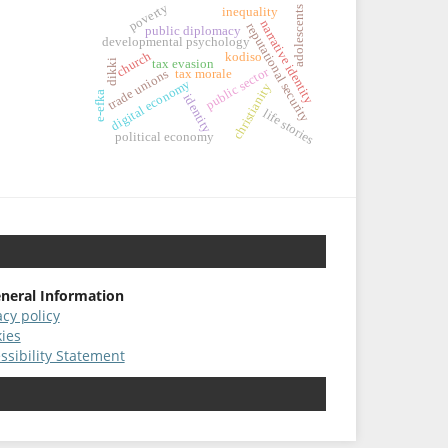
poverty
adolescents
inequality
narrative identity
reputational security
public diplomacy
developmental psychology
church
kodiso
dikki
tax evasion
public sector
tax morale
trade unions
digital economy
christianity
e-efka
identity
life stories
political economy
neral Information
acy policy
ies
ssibility Statement