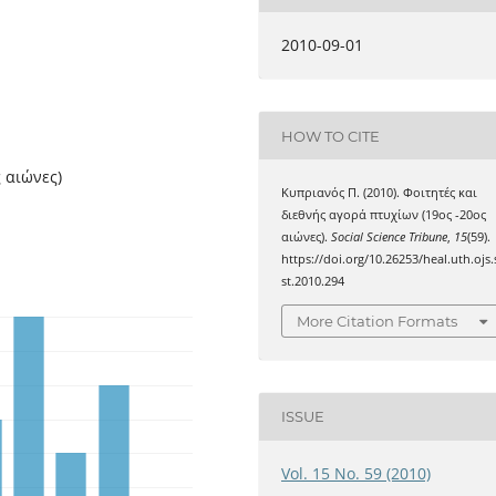
2010-09-01
HOW TO CITE
 αιώνες)
Κυπριανός Π. (2010). Φοιτητές και
διεθνής αγορά πτυχίων (19ος -20ος
αιώνες).
Social Science Tribune
,
15
(59).
https://doi.org/10.26253/heal.uth.ojs.
st.2010.294
More Citation Formats
ISSUE
Vol. 15 No. 59 (2010)