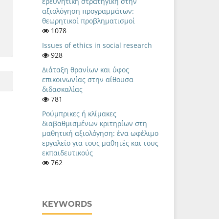
ερευνητική στρατηγική στην
αξιολόγηση προγραμμάτων:
θεωρητικοί προβληματισμοί
1078
Issues of ethics in social research
928
Διάταξη θρανίων και ύφος
επικοινωνίας στην αίθουσα
διδασκαλίας
781
Ρούμπρικες ή κλίμακες
διαβαθμισμένων κριτηρίων στη
μαθητική αξιολόγηση: ένα ωφέλιμο
εργαλείο για τους μαθητές και τους
εκπαιδευτικούς
762
KEYWORDS