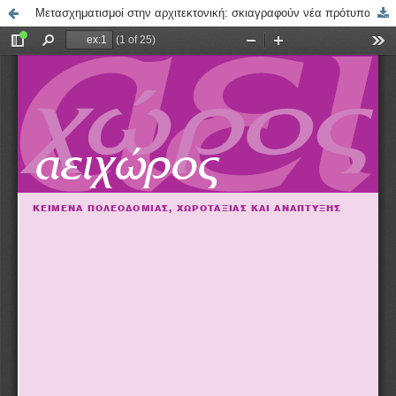
Μετασχηματισμοί στην αρχιτεκτονική: σκιαγραφούν νέα πρότυπα αστικού τοπίου;