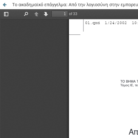
Το ακαδημαϊκό επάγγελμα: Από την λογιοσύνη στην εμπορε