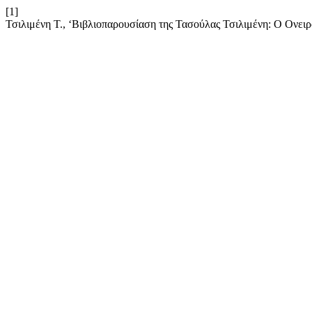
[1]
Τσιλιμένη Τ., ‘Bιβλιοπαρουσίαση της Τασούλας Τσιλιμένη: Ο Ονειρο